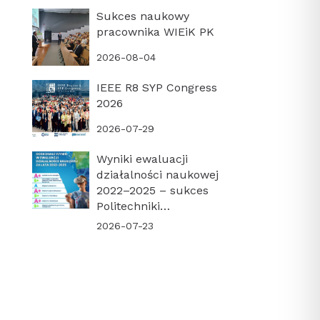
Sukces naukowy
pracownika WIEiK PK
2026-08-04
IEEE R8 SYP Congress
2026
2026-07-29
Wyniki ewaluacji
działalności naukowej
2022–2025 – sukces
Politechniki
Krakowskiej i naszego
2026-07-23
Wydziału!