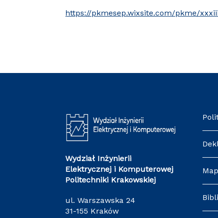
https://pkmesep.wixsite.com/pkme/xxxii
Poli
Dek
Wydział Inżynierii
Elektrycznej i Komputerowej
Map
Politechniki Krakowskiej
Bibl
ul. Warszawska 24
31-155 Kraków