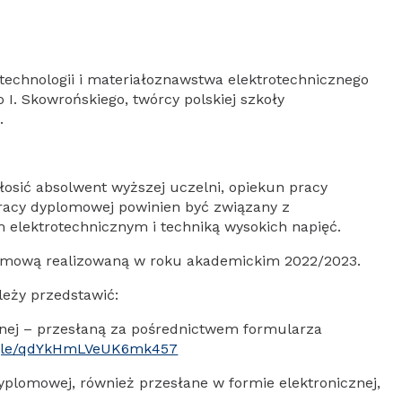
otechnologii i materiałoznawstwa elektrotechnicznego
 I. Skowrońskiego, twórcy polskiej szkoły
.
sić absolwent wyższej uczelni, opiekun pracy
racy dyplomowej powinien być związany z
 elektrotechnicznym i techniką wysokich napięć.
omową realizowaną w roku akademickim 2022/2023.
leży przedstawić:
znej – przesłaną za pośrednictwem formularza
s.gle/qdYkHmLVeUK6mk457
dyplomowej, również przesłane w formie elektronicznej,