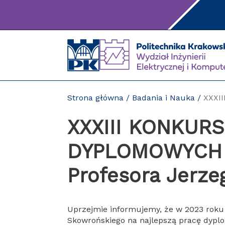
Przejdź
do
treści
Strona główna
/
Badania i Nauka
/
XXXI
XXXIII KONKUR
DYPLOMOWYCH o
Profesora Jerze
Uprzejmie informujemy, że w 2023 roku o
Skowrońskiego na najlepszą pracę dyplo