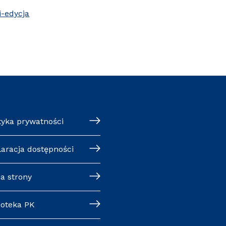
i-edycja
tyka prywatności
laracja dostępności
a strony
ioteka PK