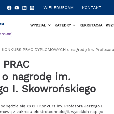
WIFI EDUROAM
KONTAKT
WYDZIAŁ
KATEDRY
REKRUTACJA
KSZ
II KONKURS PRAC DYPLOMOWYCH o nagrodę im. Profesora 
S PRAC
 nagrodę im.
go I. Skowrońskiego
dbędzie się XXXIII Konkurs im. Profesora Jerzego I.
mową z zakresu elektrotechnologii, wysokich napięć