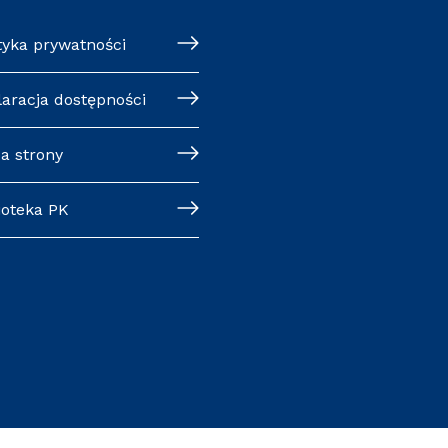
tyka prywatności
laracja dostępności
a strony
ioteka PK