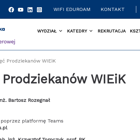
WIFI EDUROAM
KONTAKT
WYDZIAŁ
KATEDRY
REKRUTACJA
KSZ
jęć Prodziekanów WIEiK
ć Prodziekanów WIEiK
nż. Bartosz Rozegnał
 poprzez platformę Teams
.pl
. inż. Krzysztof Tomczyk, prof. PK