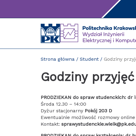
Przejdź
do
treści
Strona główna
/
Student
/
Godziny przy
Godziny przyję
PRODZIEKAN do spraw studenckich: dr i
Środa 12.30 – 14:00
Dyżur stacjonarny
Pokój 203 D
Ewentualnie możliwość rozmowy online
Kontakt:
sprawystudenckie.wieik@pk.edu
PRODZIEKAN do spraw kształcenia: dr hab