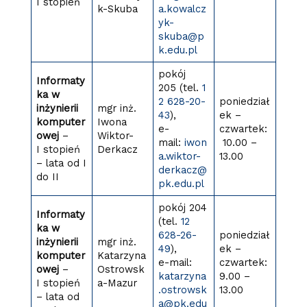
I stopień
k-Skuba
a.kowalcz
yk-
skuba@p
k.edu.pl
pokój
Informaty
205 (tel.
1
ka w
2 628-20-
poniedział
inżynierii
mgr inż.
43
),
ek –
komputer
Iwona
e-
czwartek:
owej
–
Wiktor-
mail:
iwon
10.00 –
I stopień
Derkacz
a.wiktor-
13.00
– lata od I
derkacz@
do II
pk.edu.pl
pokój 204
Informaty
(tel.
12
ka w
628-26-
poniedział
inżynierii
mgr inż.
49
),
ek –
komputer
Katarzyna
e-mail:
czwartek:
owej
–
Ostrowsk
katarzyna
9.00 –
I stopień
a-Mazur
.ostrowsk
13.00
– lata od
a@pk.edu