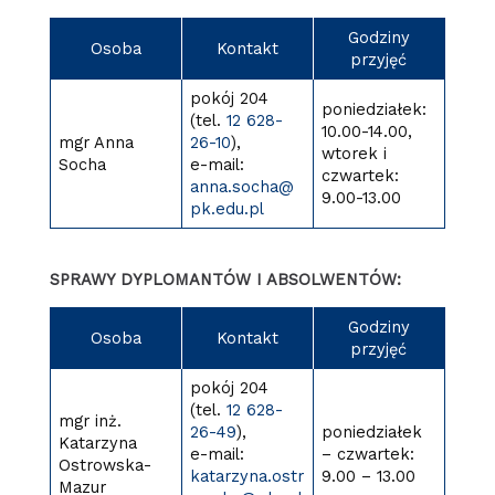
Godziny
Osoba
Kontakt
przyjęć
pokój 204
poniedziałek:
(tel.
12 628-
10.00-14.00,
mgr Anna
26-10
),
wtorek i
Socha
e-mail:
czwartek:
anna.socha@
9.00-13.00
pk.edu.pl
SPRAWY DYPLOMANTÓW I ABSOLWENTÓW:
Godziny
Osoba
Kontakt
przyjęć
pokój 204
(tel.
12 628-
mgr inż.
26-49
),
poniedziałek
Katarzyna
e-mail:
– czwartek:
Ostrowska-
katarzyna.ostr
9.00 – 13.00
Mazur