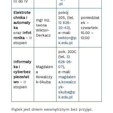
III do IV
.pl
Elektrote
pokój
chnika i
205, (tel.
poniedział
mgr inż.
automaty
12 628-
ek –
Iwona
ka
20-43
),
czwartek:
Wiktor-
oraz
Infot
e-mail:
10.00 –
Derkacz
ronika
– II
iwiktor@p
13:00
stopień
k.edu.pl
pok. 203C
(tel.
12
Informaty
628-26-
ka i
Magdalen
07
),
cyberbez
a
e-mail:
piezeńst
Kowalczy
magdalen
wo
– II
k-Skuba
a.kowalcz
stopień
yk-
skuba@p
k.edu.pl
Piątek jest dniem wewnętrznym bez przyjęć.