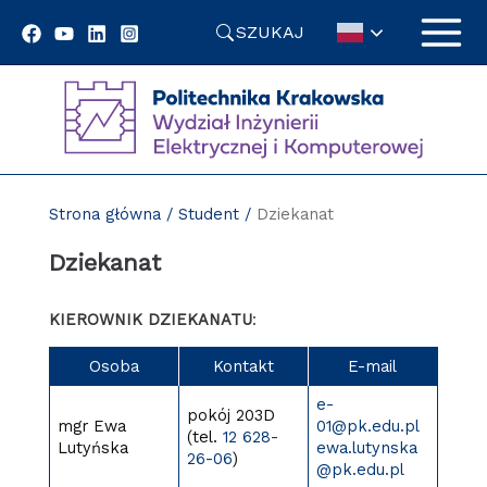
Przejdź
SZUKAJ
do
treści
Strona główna
/
Student
/
Dziekanat
Dziekanat
KIEROWNIK DZIEKANATU
:
Osoba
Kontakt
E-mail
e-
pokój 203D
mgr Ewa
01@pk.edu.pl
(tel.
12 628-
Lutyńska
ewa.lutynska
26-06
)
@pk.edu.pl