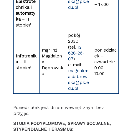
Elektrote
ska@pk.e
– 17.00
chnika i
du.pl
automaty
ka
– II
stopień
pokój
203C
(tel.
12
mgr inż.
poniedział
628-26-
Infotronik
Magdalen
ek –
07
)
a
– II
a
czwartek:
e-mail:
stopień
Dąbrowsk
9.00 –
magdalen
a
13.00
a.dabrow
ska@pk.e
du.pl
Poniedziałek jest dniem wewnętrznym bez
przyjęć.
STUDIA PODYPLOMOWE
,
SPRAWY SOCJALNE,
STYPENDIALNE I ERASMUS: