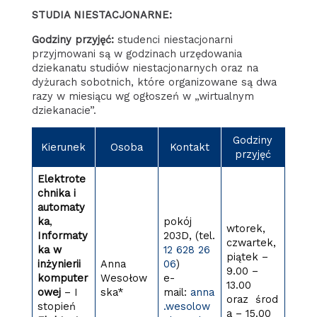
STUDIA NIESTACJONARNE:
Godziny przyjęć:
studenci niestacjonarni
przyjmowani są w godzinach urzędowania
dziekanatu studiów niestacjonarnych oraz na
dyżurach sobotnich, które organizowane są dwa
razy w miesiącu wg ogłoszeń w „wirtualnym
dziekanacie”.
Godziny
Kierunek
Osoba
Kontakt
przyjęć
Elektrote
chnika i
automaty
ka
,
pokój
wtorek,
Informaty
203D, (tel.
czwartek,
ka w
12 628 26
piątek –
inżynierii
Anna
06
)
9.00 –
komputer
Wesołow
e-
13.00
owej
– I
ska*
mail:
anna
oraz środ
stopień
.wesolow
a – 15.00