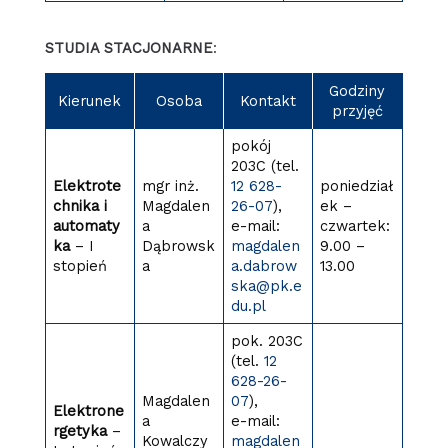
STUDIA STACJONARNE
:
Godziny
Kierunek
Osoba
Kontakt
przyjęć
pokój
203C (tel.
Elektrote
mgr inż.
12 628-
poniedział
chnika i
Magdalen
26-07
),
ek –
automaty
a
e-mail:
czwartek:
ka
– I
Dąbrowsk
magdalen
9.00 –
stopień
a
a.dabrow
13.00
ska@pk.e
du.pl
pok. 203C
(tel.
12
628-26-
Magdalen
07
),
Elektrone
a
e-mail:
rgetyka
–
Kowalczy
magdalen