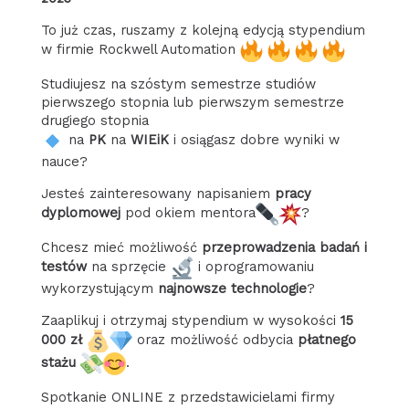
To już czas, ruszamy z kolejną edycją stypendium
w firmie Rockwell Automation
Studiujesz na szóstym semestrze studiów
pierwszego stopnia lub pierwszym semestrze
drugiego stopnia
na
PK
na
WIEiK
i osiągasz dobre wyniki w
nauce?
Jesteś zainteresowany napisaniem
pracy
dyplomowej
pod okiem mentora
?
Chcesz mieć możliwość
przeprowadzenia badań i
testów
na sprzęcie
i oprogramowaniu
wykorzystującym
najnowsze technologie
?
Zaaplikuj i otrzymaj stypendium w wysokości
15
000 zł
oraz możliwość odbycia
płatnego
stażu
.
Spotkanie ONLINE z przedstawicielami firmy