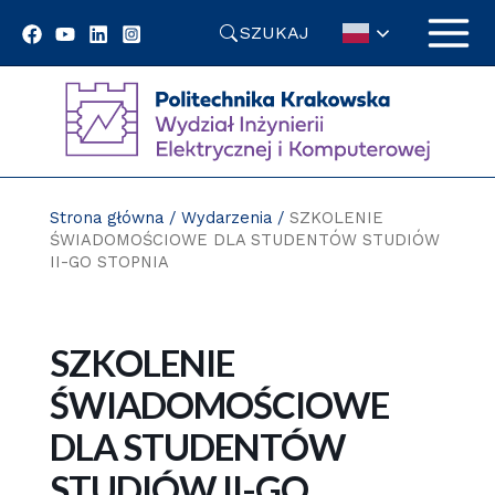
Przejdź
SZUKAJ
do
treści
Strona główna
/
Wydarzenia
/
SZKOLENIE
ŚWIADOMOŚCIOWE DLA STUDENTÓW STUDIÓW
II-GO STOPNIA
SZKOLENIE
ŚWIADOMOŚCIOWE
DLA STUDENTÓW
STUDIÓW II-GO