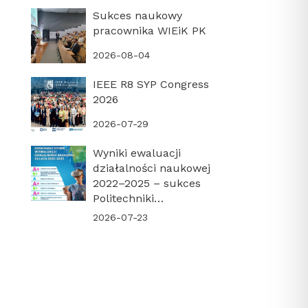
Sukces naukowy
pracownika WIEiK PK
2026-08-04
IEEE R8 SYP Congress
2026
2026-07-29
Wyniki ewaluacji
działalności naukowej
2022–2025 – sukces
Politechniki
Krakowskiej i naszego
2026-07-23
Wydziału!