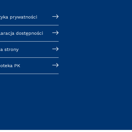
tyka prywatności
laracja dostępności
a strony
ioteka PK