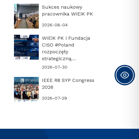
Sukces naukowy
pracownika WIEiK PK
2026-08-04
WIEiK PK i Fundacja
CISO #Poland
rozpoczęły
strategiczną
współpracę
2026-07-30
IEEE R8 SYP Congress
2026
2026-07-29