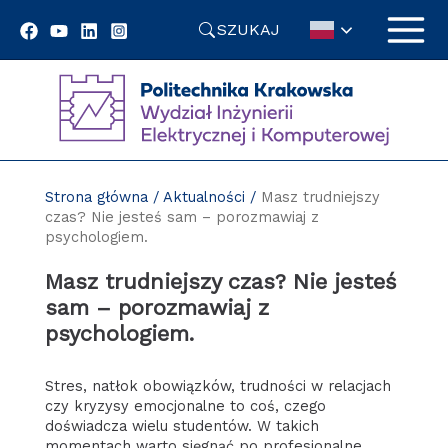
Przejdź
SZUKAJ
do
treści
Strona główna
/
Aktualności
/
Masz trudniejszy
czas? Nie jesteś sam – porozmawiaj z
psychologiem.
Masz trudniejszy czas? Nie jesteś
sam – porozmawiaj z
psychologiem.
Stres, natłok obowiązków, trudności w relacjach
czy kryzysy emocjonalne to coś, czego
doświadcza wielu studentów. W takich
momentach warto sięgnąć po profesjonalne