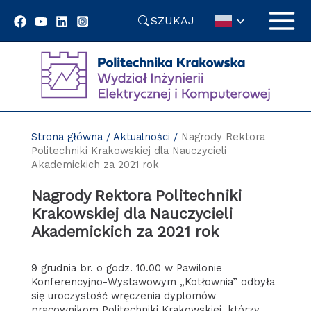
Przejdź
SZUKAJ
do
treści
Strona główna
/
Aktualności
/
Nagrody Rektora
Politechniki Krakowskiej dla Nauczycieli
Akademickich za 2021 rok
Nagrody Rektora Politechniki
Krakowskiej dla Nauczycieli
Akademickich za 2021 rok
9 grudnia br. o godz. 10.00 w Pawilonie
Konferencyjno-Wystawowym „Kotłownia” odbyła
się uroczystość wręczenia dyplomów
pracownikom Politechniki Krakowskiej, którzy