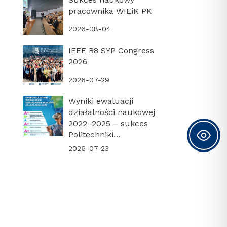
pracownika WIEiK PK
2026-08-04
IEEE R8 SYP Congress
2026
2026-07-29
Wyniki ewaluacji
działalności naukowej
2022–2025 – sukces
Politechniki
Krakowskiej i naszego
2026-07-23
Wydziału!