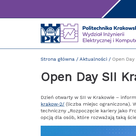
Przejdź
do
treści
Strona główna
/
Aktualności
/
Open Day 
Open Day SII K
Dzień otwarty w SII w Krakowie – inform
krakow-2/
(liczba miejsc ograniczona). 
techniczny „Rozpoczęcie kariery jako F
opcją dla osób, które rozważają taką ści