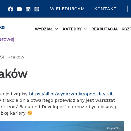
WIFI EDUROAM
KONTAKT
WYDZIAŁ
KATEDRY
REKRUTACJA
KSZ
SII Kraków
raków
acje i zapisy
https://sii.pl/wydarzenia/open-day-sii-
W trakcie dnia otwartego przewidziany jest warsztat
ront-end/ Back-end Developer” co może być ciekawą
eżkę kariery