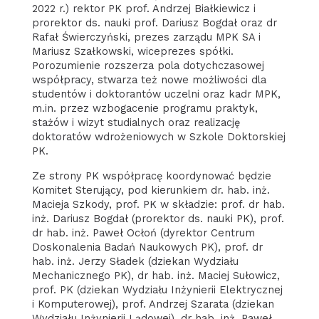
2022 r.) rektor PK prof. Andrzej Białkiewicz i
prorektor ds. nauki prof. Dariusz Bogdał oraz dr
Rafał Świerczyński, prezes zarządu MPK SA i
Mariusz Szałkowski, wiceprezes spółki.
Porozumienie rozszerza pola dotychczasowej
współpracy, stwarza też nowe możliwości dla
studentów i doktorantów uczelni oraz kadr MPK,
m.in. przez wzbogacenie programu praktyk,
stażów i wizyt studialnych oraz realizację
doktoratów wdrożeniowych w Szkole Doktorskiej
PK.
Ze strony PK współpracę koordynować będzie
Komitet Sterujący, pod kierunkiem dr. hab. inż.
Macieja Szkody, prof. PK w składzie: prof. dr hab.
inż. Dariusz Bogdał (prorektor ds. nauki PK), prof.
dr hab. inż. Paweł Ocłoń (dyrektor Centrum
Doskonalenia Badań Naukowych PK), prof. dr
hab. inż. Jerzy Sładek (dziekan Wydziału
Mechanicznego PK), dr hab. inż. Maciej Sułowicz,
prof. PK (dziekan Wydziału Inżynierii Elektrycznej
i Komputerowej), prof. Andrzej Szarata (dziekan
Wydziału Inżynierii Lądowej), dr hab. inż. Paweł