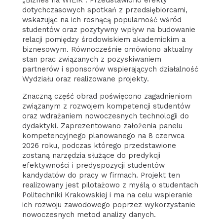
„Biznes na WIEiK”. Przedstawiono efekty
dotychczasowych spotkań z przedsiębiorcami,
wskazując na ich rosnącą popularność wśród
studentów oraz pozytywny wpływ na budowanie
relacji pomiędzy środowiskiem akademickim a
biznesowym. Równocześnie omówiono aktualny
stan prac związanych z pozyskiwaniem
partnerów i sponsorów wspierających działalność
Wydziału oraz realizowane projekty.
Znaczną część obrad poświęcono zagadnieniom
związanym z rozwojem kompetencji studentów
oraz wdrażaniem nowoczesnych technologii do
dydaktyki. Zaprezentowano założenia panelu
kompetencyjnego planowanego na 8 czerwca
2026 roku, podczas którego przedstawione
zostaną narzędzia służące do predykcji
efektywności i predyspozycji studentów
kandydatów do pracy w firmach. Projekt ten
realizowany jest pilotażowo z myślą o studentach
Politechniki Krakowskiej i ma na celu wspieranie
ich rozwoju zawodowego poprzez wykorzystanie
nowoczesnych metod analizy danych.