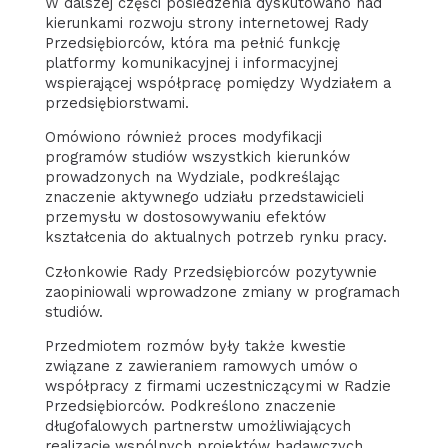
W dalszej części posiedzenia dyskutowano nad
kierunkami rozwoju strony internetowej Rady
Przedsiębiorców, która ma pełnić funkcję
platformy komunikacyjnej i informacyjnej
wspierającej współpracę pomiędzy Wydziałem a
przedsiębiorstwami.
Omówiono również proces modyfikacji
programów studiów wszystkich kierunków
prowadzonych na Wydziale, podkreślając
znaczenie aktywnego udziału przedstawicieli
przemysłu w dostosowywaniu efektów
kształcenia do aktualnych potrzeb rynku pracy.
Członkowie Rady Przedsiębiorców pozytywnie
zaopiniowali wprowadzone zmiany w programach
studiów.
Przedmiotem rozmów były także kwestie
związane z zawieraniem ramowych umów o
współpracy z firmami uczestniczącymi w Radzie
Przedsiębiorców. Podkreślono znaczenie
długofalowych partnerstw umożliwiających
realizację wspólnych projektów badawczych,