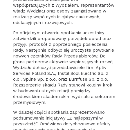
współpracujących z Wydziałem, reprezentantów
władz Wydziału oraz osoby zaangażowane w
realizację wspólnych inicjatyw naukowych,
edukacyjnych i rozwojowych.
Po oficjalnym otwarciu spotkania uczestnicy
zatwierdzili proponowany porządek obrad oraz
przyjęli protokół z poprzedniego posiedzenia
Rady. Następnie odbyło się uroczyste powołanie
nowych członków Rady Przedsiębiorców. Do
grona partnerów aktywnie wspierających rozwój
Wydziału dołączyli przedstawiciele firm Aptiv
Services Poland S.A., Instal Sool Electric Sp. z
o.o., Spline Sp. z o.o. oraz Burnfuse Sp. z o.o.
Rozszerzenie składu Rady stanowi kolejny krok
w budowaniu silnych relacji pomiędzy
środowiskiem akademickim wydziału a sektorem
przemysłowym.
W dalszej części spotkania zaprezentowano
podsumowanie inicjatywy „Z najlepszymi w
przyszłość”. Omówiono dotychczasowe efekty
przedsięwzięcia oraz jego znaczenie dla