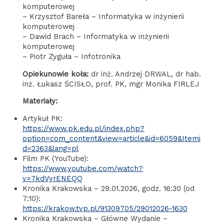
komputerowej
– Krzysztof Bareła – Informatyka w inżynierii
komputerowej
– Dawid Brach – Informatyka w inżynierii
komputerowej
– Piotr Zyguła – Infotronika
Opiekunowie koła:
dr inż. Andrzej DRWAL, dr hab.
inż. Łukasz ŚCISŁO, prof. PK, mgr Monika FIRLEJ
Materiały:
Artykuł PK:
https://www.pk.edu.pl/index.php?
option=com_content&view=article&id=6059&Itemi
d=2363&lang=pl
Film PK (YouTube):
https://www.youtube.com/watch?
v=7kdVyrENEQQ
Kronika Krakowska – 29.01.2026, godz. 16:30 (od
7:10):
https://krakow.tvp.pl/91309705/29012026-1630
Kronika Krakowska – Główne Wydanie –