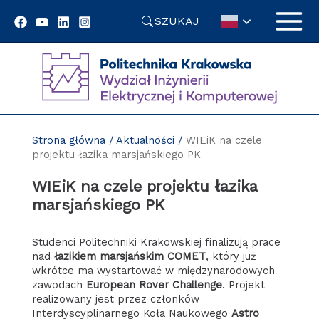
Przejdź
SZUKAJ
do
treści
Strona główna
/
Aktualności
/
WIEiK na czele
projektu łazika marsjańskiego PK
WIEiK na czele projektu łazika
marsjańskiego PK
Studenci Politechniki Krakowskiej finalizują prace
nad
łazikiem marsjańskim COMET
, który już
wkrótce ma wystartować w międzynarodowych
zawodach
European Rover Challenge
. Projekt
realizowany jest przez członków
Interdyscyplinarnego Koła Naukowego
Astro