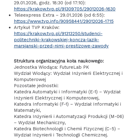
29.01.2026, godz. 18:30 (od 17:10):
https://krakow.tvp.pl/91309705/29012026-1630
Teleexpress Extra – 29.01.2026 (od 6:55):
https://www.tvp.info/90958441/29012026-1715
Artykuł TVP Kraków:
https://krakow.tvp.pl/91313250/studenci-
politechniki-krakowskiej-koncza-lazik-
marsjanski-przed-nimi-prestizowe-zawody
Struktura organizacyjna koła naukowego:
Jednostka Wiodąca: FutureLab PK
Wydział Wiodący: Wydział Inżynierii Elektrycznej i
Komputerowej
Pozostałe jednostki:
Katedra Automatyki i Informatyki (E-1) – Wydział
Inżynierii Elektrycznej i Komputerowej,
Katedra Informatyki (F-1) – Wydział Informatyki i
Matematyki,
Katedra Inżynierii i Automatyzacji Produkcji (M-06)
– Wydział Mechaniczny,
Katedra Biotechnologii i Chemii Fizycznej (C-5) –
Wydział Inżynierii i Technologii Chemicznej.