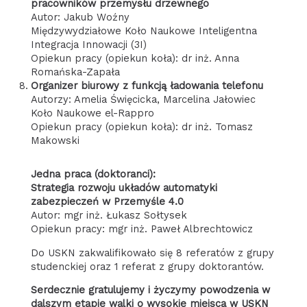
pracowników przemysłu drzewnego
Autor: Jakub Woźny
Międzywydziałowe Koło Naukowe Inteligentna
Integracja Innowacji (3I)
Opiekun pracy (opiekun koła): dr inż. Anna
Romańska-Zapała
Organizer biurowy z funkcją ładowania telefonu
Autorzy: Amelia Święcicka, Marcelina Jałowiec
Koło Naukowe el-Rappro
Opiekun pracy (opiekun koła): dr inż. Tomasz
Makowski
Jedna praca (doktoranci):
Strategia rozwoju układów automatyki
zabezpieczeń w Przemyśle 4.0
Autor: mgr inż. Łukasz Sołtysek
Opiekun pracy: mgr inż. Paweł Albrechtowicz
Do USKN zakwalifikowało się 8 referatów z grupy
studenckiej oraz 1 referat z grupy doktorantów.
Serdecznie gratulujemy i życzymy powodzenia w
dalszym etapie walki o wysokie miejsca w USKN