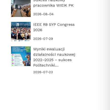
pracownika WIEiK PK
2026-08-04
IEEE R8 SYP Congress
2026
2026-07-29
Wyniki ewaluacji
działalności naukowej
2022–2025 – sukces
Politechniki
Krakowskiej i naszego
2026-07-23
Wydziału!