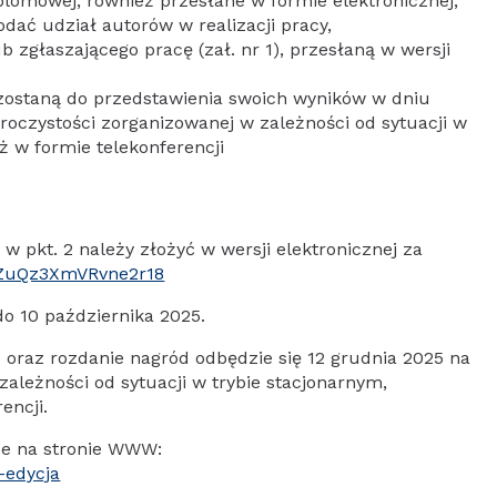
plomowej, również przesłane w formie elektronicznej,
dać udział autorów w realizacji pracy,
 zgłaszającego pracę (zał. nr 1), przesłaną w wersji
zostaną do przedstawienia swoich wyników w dniu
uroczystości zorganizowanej w zależności od sytuacji w
ż w formie telekonferencji
 pkt. 2 należy złożyć w wersji elektronicznej za
/VZuQz3XmVRvne2r18
o 10 października 2025.
oraz rozdanie nagród odbędzie się 12 grudnia 2025 na
leżności od sytuacji w trybie stacjonarnym,
encji.
że na stronie WWW:
-edycja