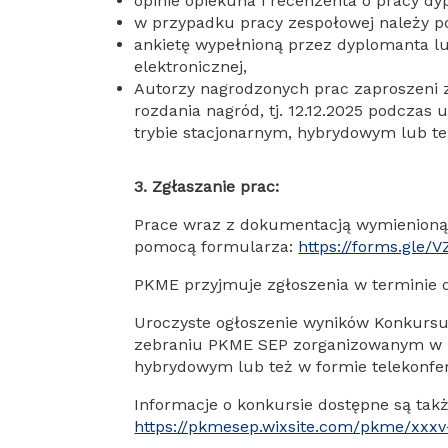
opinie opiekuna i recenzenta o pracy dy
w przypadku pracy zespołowej należy po
ankietę wypełnioną przez dyplomanta lub
elektronicznej,
Autorzy nagrodzonych prac zaproszeni 
rozdania nagród, tj. 12.12.2025 podczas 
trybie stacjonarnym, hybrydowym lub te
3. Zgłaszanie prac:
Prace wraz z dokumentacją wymienioną w
pomocą formularza:
https://forms.gle
PKME przyjmuje zgłoszenia w terminie d
Uroczyste ogłoszenie wyników Konkursu 
zebraniu PKME SEP zorganizowanym w za
hybrydowym lub też w formie telekonfer
Informacje o konkursie dostępne są tak
https://pkmesep.wixsite.com/pkme/xxxv