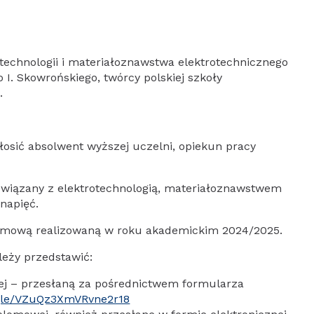
otechnologii i materiałoznawstwa elektrotechnicznego
 I. Skowrońskiego, twórcy polskiej szkoły
.
sić absolwent wyższej uczelni, opiekun pracy
wiązany z elektrotechnologią, materiałoznawstwem
napięć.
omową realizowaną w roku akademickim 2024/2025.
leży przedstawić:
nej – przesłaną za pośrednictwem formularza
.gle/VZuQz3XmVRvne2r18