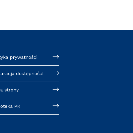
tyka prywatności
laracja dostępności
a strony
ioteka PK