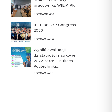
pracownika WIEiK PK
2026-08-04
IEEE R8 SYP Congress
2026
2026-07-29
Wyniki ewaluacji
działalności naukowej
2022–2025 – sukces
Politechniki
Krakowskiej i naszego
2026-07-23
Wydziału!