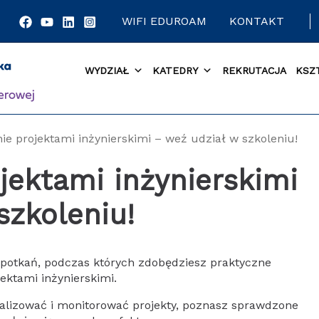
WIFI EDUROAM
KONTAKT
WYDZIAŁ
KATEDRY
REKRUTACJA
KSZ
ie projektami inżynierskimi – weź udział w szkoleniu!
jektami inżynierskimi
szkoleniu!
spotkań, podczas których zdobędziesz praktyczne
ektami inżynierskimi.
realizować i monitorować projekty, poznasz sprawdzone