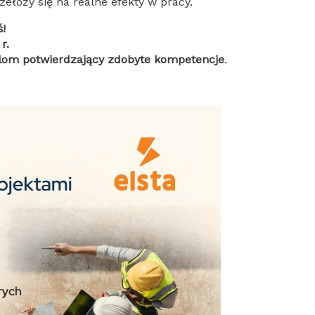
ełoży się na realne efekty w pracy.
ś!
r.
lom potwierdzający zdobyte kompetencje
.