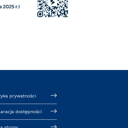
tyka prywatności
laracja dostępności
a strony