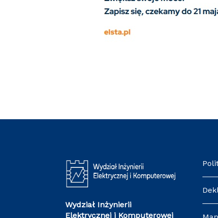
Poli
Dek
Wydział Inżynierii
Elektrycznej i Komputerowej
Map