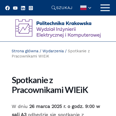
Przejdź
SZUKAJ
do
treści
Strona główna
/
Wydarzenia
/
Spotkanie z
Pracownikami WIEiK
Spotkanie z
Pracownikami WIEiK
W dniu
26 marca 2025 r. o godz. 9:00 w
sali A3
odbędzie się spotkanie z