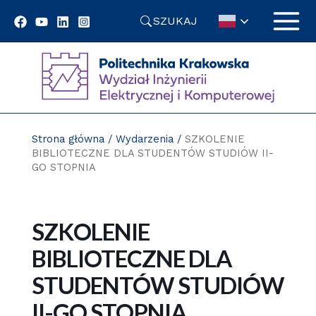
Przejdź
SZUKAJ
do
treści
Strona główna
/
Wydarzenia
/
SZKOLENIE
BIBLIOTECZNE DLA STUDENTÓW STUDIÓW II-
GO STOPNIA
SZKOLENIE
BIBLIOTECZNE DLA
STUDENTÓW STUDIÓW
II-GO STOPNIA