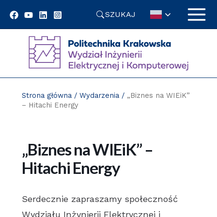
Przejdź
SZUKAJ
do
treści
Strona główna
/
Wydarzenia
/
„Biznes na WIEiK”
– Hitachi Energy
„Biznes na WIEiK” –
Hitachi Energy
Serdecznie zapraszamy społeczność
Wydziału Inżynierii Elektrycznej i