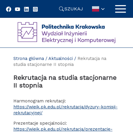
Przejdź
SZUKAJ
do
treści
Strona główna
/
Aktualności
/
Rekrutacja na
studia stacjonarne II stopnia
Rekrutacja na studia stacjonarne
II stopnia
Harmonogram rekrutacji:
https://wieik.pk.edu.pl/rekrutacja/dyzury-komisji-
rekrutacyjnej/
Prezentacje specjalności:
https://wieik.pk.edu.pl/rekrutacja/prezentacje-